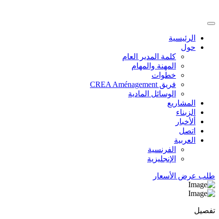
الرئيسية
حول
كلمة المدير العام
المهنة والمهام
خطوات
فريق CREA Aménagement
الوسائل المادية
المشاريع
الزبناء
ألأخبار
اتصل
العربية
الفرنسية
الإنجليزية
طلب عرض الأسعار
تفصيل